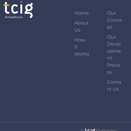
Home
Our
Conce
About
Pt
Us
Our
How
Devel
It
Opme
Works
Nt
Proce
Ss
Conta
Ct Us
A
Company